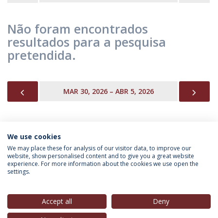
Não foram encontrados
resultados para a pesquisa
pretendida.
PREVIOUS
NEX
MAR 30, 2026 – ABR 5, 2026
We use cookies
INFORMAÇÃO PARA
We may place these for analysis of our visitor data, to improve our
website, show personalised content and to give you a great website
experience. For more information about the cookies we use open the
settings.
Política de Privacidade
Termos & Condições
Direitos do Titular dos Dados
Accept all
Deny