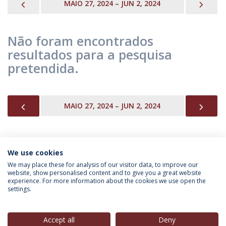
PREVIOUS
NEX
MAIO 27, 2024 – JUN 2, 2024
Não foram encontrados
resultados para a pesquisa
pretendida.
PREVIOUS
NEX
MAIO 27, 2024 – JUN 2, 2024
We use cookies
INFORMAÇÃO PARA
We may place these for analysis of our visitor data, to improve our
website, show personalised content and to give you a great website
experience. For more information about the cookies we use open the
settings.
Política de Privacidade
Termos & Condições
Direitos do Titular dos Dados
Accept all
Deny