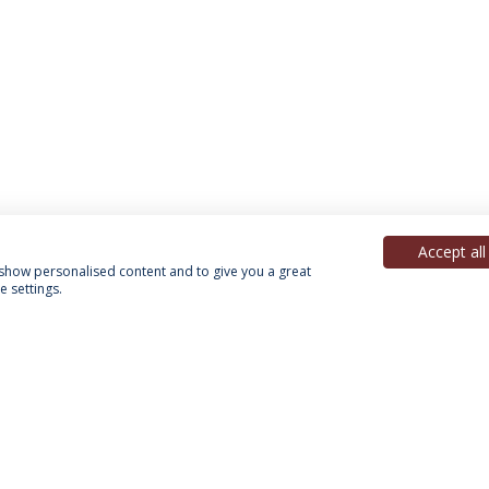
Accept all
, show personalised content and to give you a great
 settings.
Política de Privacidade
Termos & Condições
Direitos do Titular dos Dados