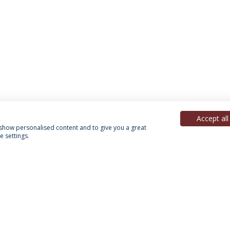
Accept all
, show personalised content and to give you a great
 settings.
Política de Privacidade
Termos & Condições
Direitos do Titular dos Dados