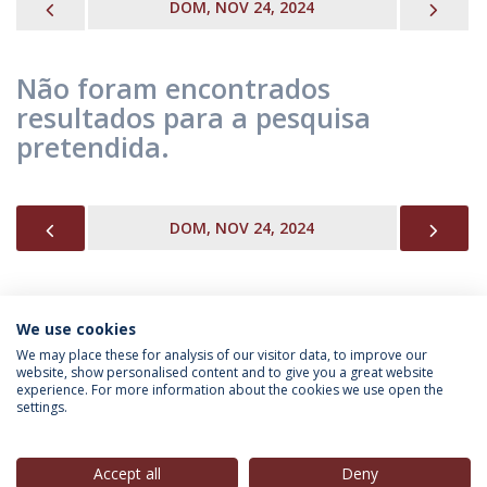
PREVIOUS
NEX
DOM, NOV 24, 2024
Não foram encontrados
resultados para a pesquisa
pretendida.
PREVIOUS
NEX
DOM, NOV 24, 2024
We use cookies
INFORMAÇÃO PARA
We may place these for analysis of our visitor data, to improve our
website, show personalised content and to give you a great website
experience. For more information about the cookies we use open the
settings.
Política de Privacidade
Termos & Condições
Direitos do Titular dos Dados
Accept all
Deny