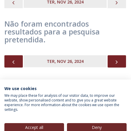
PREVIOUS
NEX
TER, NOV 26, 2024
Não foram encontrados
resultados para a pesquisa
pretendida.
PREVIOUS
NEX
TER, NOV 26, 2024
We use cookies
INFORMAÇÃO PARA
We may place these for analysis of our visitor data, to improve our
website, show personalised content and to give you a great website
experience. For more information about the cookies we use open the
settings.
Política de Privacidade
Termos & Condições
Direitos do Titular dos Dados
Accept all
Deny