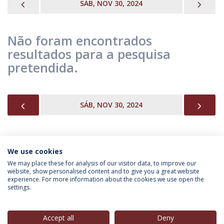
PREVIOUS
NEX
SÁB, NOV 30, 2024
Não foram encontrados
resultados para a pesquisa
pretendida.
PREVIOUS
NEX
SÁB, NOV 30, 2024
We use cookies
INFORMAÇÃO PARA
We may place these for analysis of our visitor data, to improve our
website, show personalised content and to give you a great website
experience. For more information about the cookies we use open the
settings.
Política de Privacidade
Termos & Condições
Direitos do Titular dos Dados
Accept all
Deny