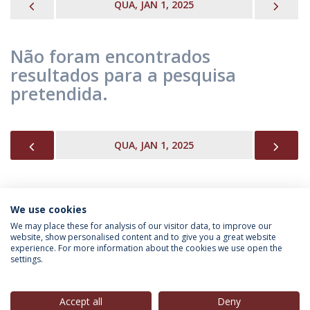
PREVIOUS
NEX
QUA, JAN 1, 2025
Não foram encontrados
resultados para a pesquisa
pretendida.
PREVIOUS
NEX
QUA, JAN 1, 2025
We use cookies
INFORMAÇÃO PARA
We may place these for analysis of our visitor data, to improve our
website, show personalised content and to give you a great website
experience. For more information about the cookies we use open the
settings.
Política de Privacidade
Termos & Condições
Direitos do Titular dos Dados
Accept all
Deny