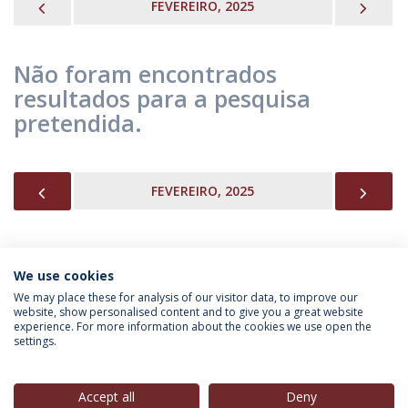
PREVIOUS
NEX
FEVEREIRO, 2025
Não foram encontrados
resultados para a pesquisa
pretendida.
PREVIOUS
NEX
FEVEREIRO, 2025
We use cookies
INFORMAÇÃO PARA
We may place these for analysis of our visitor data, to improve our
website, show personalised content and to give you a great website
experience. For more information about the cookies we use open the
settings.
Política de Privacidade
Termos & Condições
Direitos do Titular dos Dados
Accept all
Deny