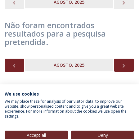
PREVIOUS
NEX
AGOSTO, 2025
Não foram encontrados
resultados para a pesquisa
pretendida.
PREVIOUS
NEX
AGOSTO, 2025
We use cookies
INFORMAÇÃO PARA
We may place these for analysis of our visitor data, to improve our
website, show personalised content and to give you a great website
experience. For more information about the cookies we use open the
settings.
Política de Privacidade
Termos & Condições
Direitos do Titular dos Dados
Accept all
Deny