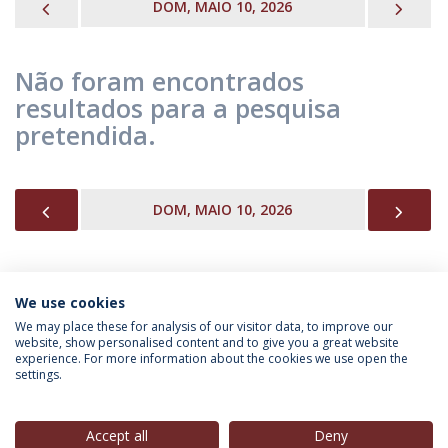
PREVIOUS
NEX
DOM, MAIO 10, 2026
Não foram encontrados
resultados para a pesquisa
pretendida.
PREVIOUS
NEX
DOM, MAIO 10, 2026
We use cookies
INFORMAÇÃO PARA
We may place these for analysis of our visitor data, to improve our
website, show personalised content and to give you a great website
experience. For more information about the cookies we use open the
settings.
Política de Privacidade
Termos & Condições
Direitos do Titular dos Dados
Accept all
Deny