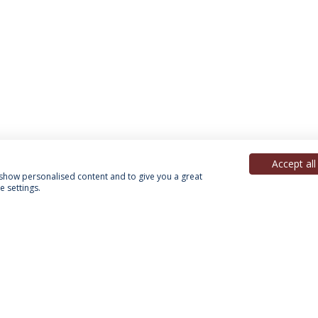
Accept all
, show personalised content and to give you a great
 settings.
Política de Privacidade
Termos & Condições
Direitos do Titular dos Dados