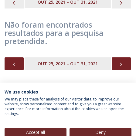
PREVIOUS
NEX
OUT 25, 2021 – OUT 31, 2021
Não foram encontrados
resultados para a pesquisa
pretendida.
PREVIOUS
NEX
OUT 25, 2021 – OUT 31, 2021
We use cookies
INFORMAÇÃO PARA
We may place these for analysis of our visitor data, to improve our
website, show personalised content and to give you a great website
experience. For more information about the cookies we use open the
settings.
Política de Privacidade
Termos & Condições
Direitos do Titular dos Dados
Accept all
Deny