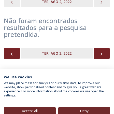
PREVIOUS
NEX
TER, AGO 2, 2022
Não foram encontrados
resultados para a pesquisa
pretendida.
PREVIOUS
NEX
TER, AGO 2, 2022
We use cookies
INFORMAÇÃO PARA
We may place these for analysis of our visitor data, to improve our
website, show personalised content and to give you a great website
experience. For more information about the cookies we use open the
settings.
Política de Privacidade
Termos & Condições
Direitos do Titular dos Dados
Accept all
Deny