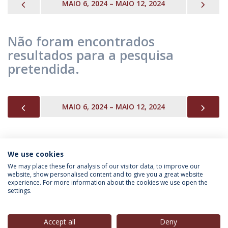
PREVIOUS
NEX
MAIO 6, 2024 – MAIO 12, 2024
Não foram encontrados
resultados para a pesquisa
pretendida.
PREVIOUS
NEX
MAIO 6, 2024 – MAIO 12, 2024
We use cookies
INFORMAÇÃO PARA
We may place these for analysis of our visitor data, to improve our
website, show personalised content and to give you a great website
experience. For more information about the cookies we use open the
settings.
Política de Privacidade
Termos & Condições
Direitos do Titular dos Dados
Accept all
Deny