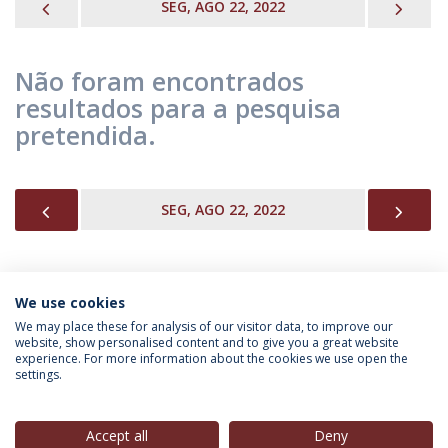
PREVIOUS
NEX
SEG, AGO 22, 2022
Não foram encontrados
resultados para a pesquisa
pretendida.
PREVIOUS
NEX
SEG, AGO 22, 2022
We use cookies
INFORMAÇÃO PARA
We may place these for analysis of our visitor data, to improve our
website, show personalised content and to give you a great website
experience. For more information about the cookies we use open the
settings.
Política de Privacidade
Termos & Condições
Direitos do Titular dos Dados
Accept all
Deny