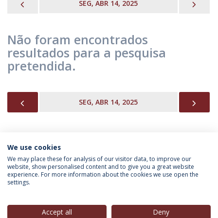
PREVIOUS
NEX
SEG, ABR 14, 2025
Não foram encontrados
resultados para a pesquisa
pretendida.
PREVIOUS
NEX
SEG, ABR 14, 2025
We use cookies
INFORMAÇÃO PARA
We may place these for analysis of our visitor data, to improve our
website, show personalised content and to give you a great website
experience. For more information about the cookies we use open the
settings.
Política de Privacidade
Termos & Condições
Direitos do Titular dos Dados
Accept all
Deny