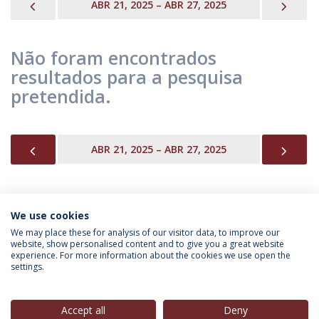
PREVIOUS
NEX
ABR 21, 2025 – ABR 27, 2025
Não foram encontrados
resultados para a pesquisa
pretendida.
PREVIOUS
NEX
ABR 21, 2025 – ABR 27, 2025
We use cookies
INFORMAÇÃO PARA
We may place these for analysis of our visitor data, to improve our
website, show personalised content and to give you a great website
experience. For more information about the cookies we use open the
settings.
Política de Privacidade
Termos & Condições
Direitos do Titular dos Dados
Accept all
Deny