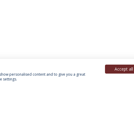
Accept all
, show personalised content and to give you a great
 settings.
Política de Privacidade
Termos & Condições
Direitos do Titular dos Dados