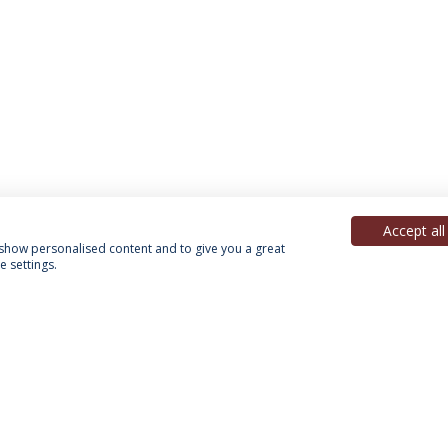
Accept all
, show personalised content and to give you a great
 settings.
Política de Privacidade
Termos & Condições
Direitos do Titular dos Dados