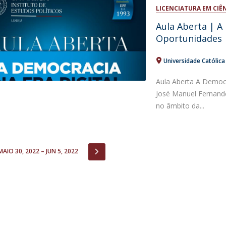
Open Day - Cimeira de Segurança IEP
LICENCIATURA EM CIÊ
I
Palestra Anual Alexis de Tocqueville
Aula Aberta | A 
Conferências do Atlântico
Oportunidades
Seminários Internacionais
Palestra Anual Winston Churchill
Universidade Católic
IEP Alumni Club
Career Day
Aula Aberta A Democr
José Manuel Fernande
no âmbito da...
IOUS
NEXT
MAIO 30, 2022 – JUN 5, 2022