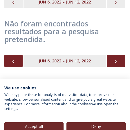
PREVIOUS
NEX
JUN 6, 2022 – JUN 12, 2022
Não foram encontrados
resultados para a pesquisa
pretendida.
PREVIOUS
NEX
JUN 6, 2022 – JUN 12, 2022
We use cookies
INFORMAÇÃO PARA
We may place these for analysis of our visitor data, to improve our
website, show personalised content and to give you a great website
experience. For more information about the cookies we use open the
settings.
Política de Privacidade
Termos & Condições
Direitos do Titular dos Dados
Accept all
Deny