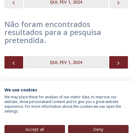
PREVIOUS
NEX
QUI, FEV 1, 2024
Não foram encontrados
resultados para a pesquisa
pretendida.
PREVIOUS
NEX
QUI, FEV 1, 2024
We use cookies
INFORMAÇÃO PARA
We may place these for analysis of our visitor data, to improve our
website, show personalised content and to give you a great website
experience. For more information about the cookies we use open the
settings.
Política de Privacidade
Termos & Condições
Direitos do Titular dos Dados
Accept all
Deny