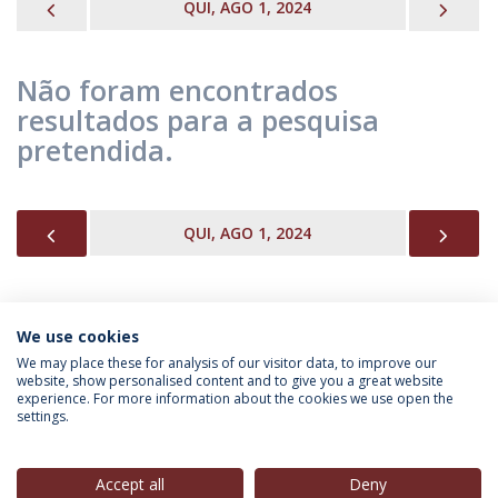
PREVIOUS
NEX
QUI, AGO 1, 2024
Não foram encontrados
resultados para a pesquisa
pretendida.
PREVIOUS
NEX
QUI, AGO 1, 2024
We use cookies
INFORMAÇÃO PARA
We may place these for analysis of our visitor data, to improve our
website, show personalised content and to give you a great website
experience. For more information about the cookies we use open the
settings.
Política de Privacidade
Termos & Condições
Direitos do Titular dos Dados
Accept all
Deny