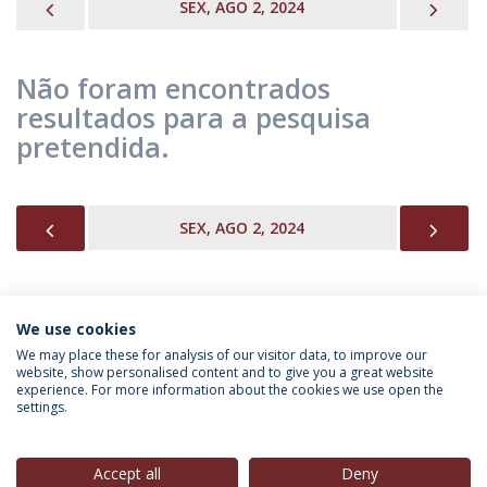
PREVIOUS
NEX
SEX, AGO 2, 2024
Não foram encontrados
resultados para a pesquisa
pretendida.
PREVIOUS
NEX
SEX, AGO 2, 2024
We use cookies
INFORMAÇÃO PARA
We may place these for analysis of our visitor data, to improve our
website, show personalised content and to give you a great website
experience. For more information about the cookies we use open the
settings.
Política de Privacidade
Termos & Condições
Direitos do Titular dos Dados
Accept all
Deny