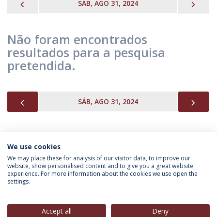
PREVIOUS
NEX
SÁB, AGO 31, 2024
Não foram encontrados
resultados para a pesquisa
pretendida.
PREVIOUS
NEX
SÁB, AGO 31, 2024
We use cookies
INFORMAÇÃO PARA
We may place these for analysis of our visitor data, to improve our
website, show personalised content and to give you a great website
experience. For more information about the cookies we use open the
settings.
Política de Privacidade
Termos & Condições
Direitos do Titular dos Dados
Accept all
Deny