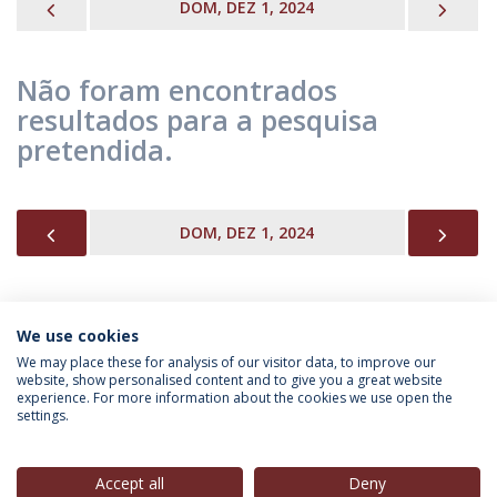
PREVIOUS
NEX
DOM, DEZ 1, 2024
Não foram encontrados
resultados para a pesquisa
pretendida.
PREVIOUS
NEX
DOM, DEZ 1, 2024
We use cookies
INFORMAÇÃO PARA
We may place these for analysis of our visitor data, to improve our
website, show personalised content and to give you a great website
experience. For more information about the cookies we use open the
settings.
Política de Privacidade
Termos & Condições
Direitos do Titular dos Dados
Accept all
Deny