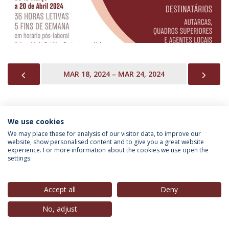
PREVIOUS
NEX
MAR 18, 2024 – MAR 24, 2024
We use cookies
INFORMAÇÃO PARA
We may place these for analysis of our visitor data, to improve our
website, show personalised content and to give you a great website
experience. For more information about the cookies we use open the
settings.
Política de Privacidade
Termos & Condições
Direitos do Titular dos Dados
Accept all
Deny
No, adjust
© 2026 Universidade Católica Portuguesa