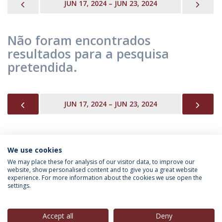
PREVIOUS
NEX
JUN 17, 2024 – JUN 23, 2024
Não foram encontrados
resultados para a pesquisa
pretendida.
PREVIOUS
NEX
JUN 17, 2024 – JUN 23, 2024
We use cookies
INFORMAÇÃO PARA
We may place these for analysis of our visitor data, to improve our
website, show personalised content and to give you a great website
experience. For more information about the cookies we use open the
settings.
Política de Privacidade
Termos & Condições
Direitos do Titular dos Dados
Accept all
Deny