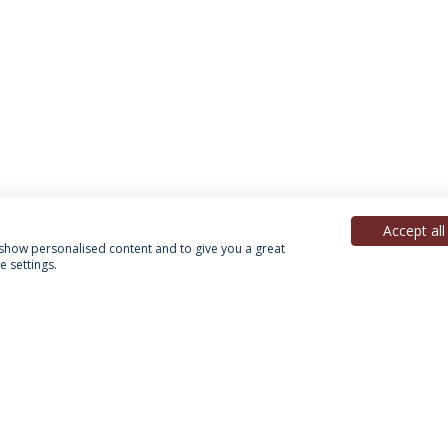
Accept all
, show personalised content and to give you a great
 settings.
Política de Privacidade
Termos & Condições
Direitos do Titular dos Dados