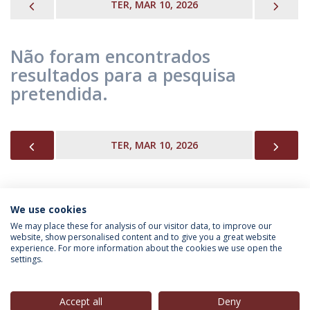
PREVIOUS
NEX
TER, MAR 10, 2026
Não foram encontrados
resultados para a pesquisa
pretendida.
PREVIOUS
NEX
TER, MAR 10, 2026
We use cookies
INFORMAÇÃO PARA
We may place these for analysis of our visitor data, to improve our
website, show personalised content and to give you a great website
experience. For more information about the cookies we use open the
settings.
Política de Privacidade
Termos & Condições
Direitos do Titular dos Dados
Accept all
Deny