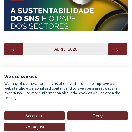
PREVIOUS
NEX
ABRIL, 2026
We use cookies
INFORMAÇÃO PARA
We may place these for analysis of our visitor data, to improve our
website, show personalised content and to give you a great website
experience. For more information about the cookies we use open the
settings.
Política de Privacidade
Termos & Condições
Direitos do Titular dos Dados
Accept all
Deny
No, adjust