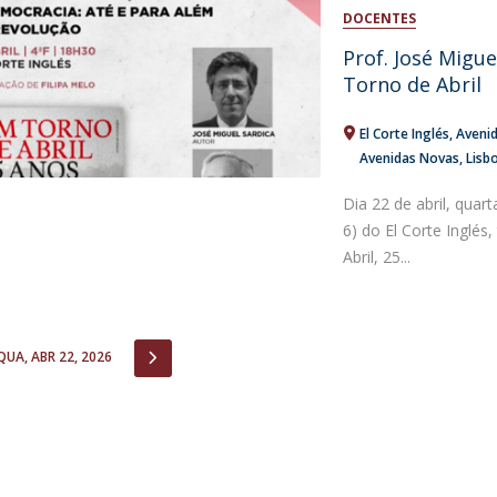
Open Day - Cimeira de Segurança IEP
DOCENTES
I
Palestra Anual Alexis de Tocqueville
Prof. José Migue
Conferências do Atlântico
Torno de Abril
Seminários Internacionais
Palestra Anual Winston Churchill
El Corte Inglés
Aveni
IEP Alumni Club
Avenidas Novas, Lisb
Career Day
Dia 22 de abril, quart
6) do El Corte Inglés
Abril, 25...
IOUS
NEXT
QUA, ABR 22, 2026