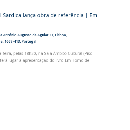
niciativas Nacionais da Católica
l Sardica lança obra de referência | Em
da António Augusto de Aguiar 31
Lisboa
oa
1069-413
Portugal
a-feira, pelas 18h30, na Sala Âmbito Cultural (Piso
, terá lugar a apresentação do livro Em Torno de