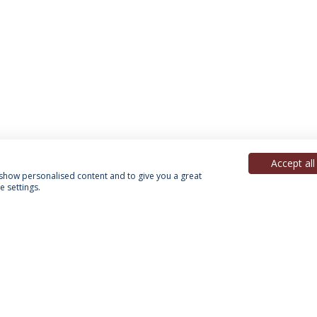
Accept all
, show personalised content and to give you a great
 settings.
Política de Privacidade
Termos & Condições
Direitos do Titular dos Dados