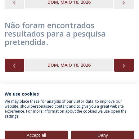
PREVIOUS
NEX
DOM, MAIO 10, 2026
Não foram encontrados
resultados para a pesquisa
pretendida.
PREVIOUS
NEX
DOM, MAIO 10, 2026
We use cookies
INFORMAÇÃO PARA
We may place these for analysis of our visitor data, to improve our
website, show personalised content and to give you a great website
experience. For more information about the cookies we use open the
settings.
Política de Privacidade
Termos & Condições
Direitos do Titular dos Dados
Accept all
Deny