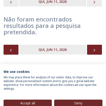
PREVIOUS
NEX
QUI, JUN 11, 2026
Não foram encontrados
resultados para a pesquisa
pretendida.
PREVIOUS
NEX
QUI, JUN 11, 2026
We use cookies
INFORMAÇÃO PARA
We may place these for analysis of our visitor data, to improve our
website, show personalised content and to give you a great website
experience. For more information about the cookies we use open the
settings.
Política de Privacidade
Termos & Condições
Direitos do Titular dos Dados
Accept all
Deny