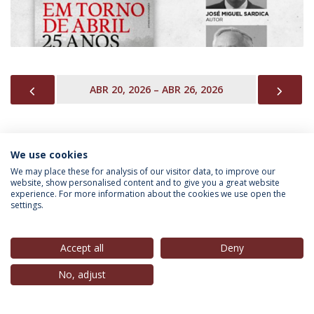
PREVIOUS
NEX
ABR 20, 2026 – ABR 26, 2026
We use cookies
INFORMAÇÃO PARA
We may place these for analysis of our visitor data, to improve our
website, show personalised content and to give you a great website
experience. For more information about the cookies we use open the
settings.
Política de Privacidade
Termos & Condições
Direitos do Titular dos Dados
Accept all
Deny
No, adjust
© 2026 Universidade Católica Portuguesa