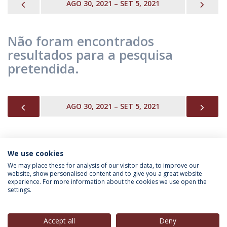
PREVIOUS
NEX
AGO 30, 2021 – SET 5, 2021
Não foram encontrados
resultados para a pesquisa
pretendida.
PREVIOUS
NEX
AGO 30, 2021 – SET 5, 2021
We use cookies
INFORMAÇÃO PARA
We may place these for analysis of our visitor data, to improve our
website, show personalised content and to give you a great website
experience. For more information about the cookies we use open the
settings.
Política de Privacidade
Termos & Condições
Direitos do Titular dos Dados
Accept all
Deny