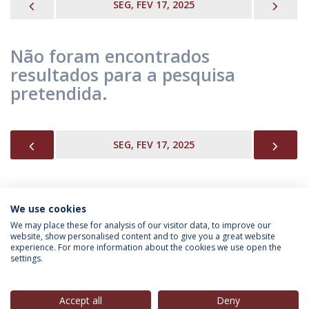
PREVIOUS
NEX
SEG, FEV 17, 2025
Não foram encontrados
resultados para a pesquisa
pretendida.
PREVIOUS
NEX
SEG, FEV 17, 2025
We use cookies
INFORMAÇÃO PARA
We may place these for analysis of our visitor data, to improve our
website, show personalised content and to give you a great website
experience. For more information about the cookies we use open the
settings.
Política de Privacidade
Termos & Condições
Direitos do Titular dos Dados
Accept all
Deny