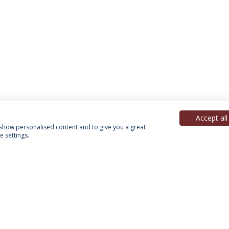
Accept all
, show personalised content and to give you a great
 settings.
Política de Privacidade
Termos & Condições
Direitos do Titular dos Dados