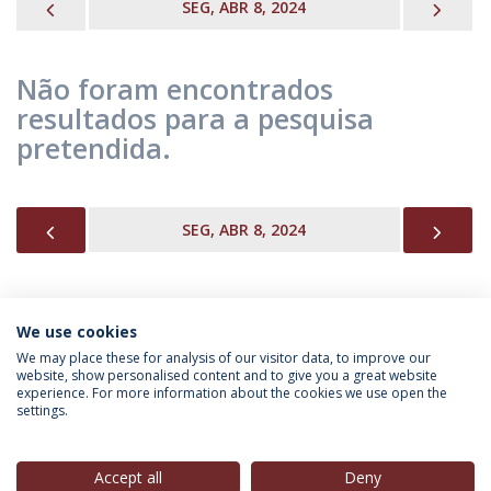
PREVIOUS
NEX
SEG, ABR 8, 2024
Não foram encontrados
resultados para a pesquisa
pretendida.
PREVIOUS
NEX
SEG, ABR 8, 2024
We use cookies
INFORMAÇÃO PARA
We may place these for analysis of our visitor data, to improve our
website, show personalised content and to give you a great website
experience. For more information about the cookies we use open the
settings.
Política de Privacidade
Termos & Condições
Direitos do Titular dos Dados
Accept all
Deny