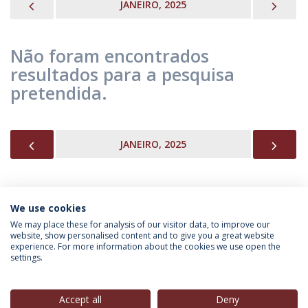
PREVIOUS
NEX
JANEIRO, 2025
Não foram encontrados
resultados para a pesquisa
pretendida.
PREVIOUS
NEX
JANEIRO, 2025
We use cookies
INFORMAÇÃO PARA
We may place these for analysis of our visitor data, to improve our
website, show personalised content and to give you a great website
experience. For more information about the cookies we use open the
settings.
Política de Privacidade
Termos & Condições
Direitos do Titular dos Dados
Accept all
Deny