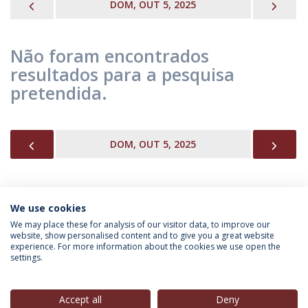
PREVIOUS
NEX
DOM, OUT 5, 2025
Não foram encontrados
resultados para a pesquisa
pretendida.
PREVIOUS
NEX
DOM, OUT 5, 2025
We use cookies
INFORMAÇÃO PARA
We may place these for analysis of our visitor data, to improve our
website, show personalised content and to give you a great website
experience. For more information about the cookies we use open the
settings.
Política de Privacidade
Termos & Condições
Direitos do Titular dos Dados
Accept all
Deny