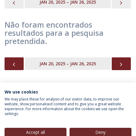
PREVIOUS
NEX
JAN 20, 2025 – JAN 26, 2025
Não foram encontrados
resultados para a pesquisa
pretendida.
PREVIOUS
NEX
JAN 20, 2025 – JAN 26, 2025
We use cookies
INFORMAÇÃO PARA
We may place these for analysis of our visitor data, to improve our
website, show personalised content and to give you a great website
experience. For more information about the cookies we use open the
settings.
Política de Privacidade
Termos & Condições
Direitos do Titular dos Dados
Accept all
Deny