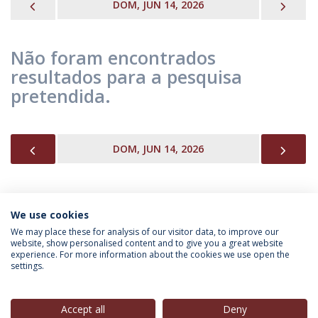
PREVIOUS
NEX
DOM, JUN 14, 2026
Não foram encontrados
resultados para a pesquisa
pretendida.
PREVIOUS
NEX
DOM, JUN 14, 2026
We use cookies
INFORMAÇÃO PARA
We may place these for analysis of our visitor data, to improve our
website, show personalised content and to give you a great website
experience. For more information about the cookies we use open the
settings.
Política de Privacidade
Termos & Condições
Direitos do Titular dos Dados
Accept all
Deny