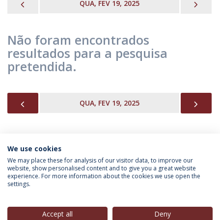
PREVIOUS
NEX
QUA, FEV 19, 2025
Não foram encontrados
resultados para a pesquisa
pretendida.
PREVIOUS
NEX
QUA, FEV 19, 2025
We use cookies
INFORMAÇÃO PARA
We may place these for analysis of our visitor data, to improve our
website, show personalised content and to give you a great website
experience. For more information about the cookies we use open the
settings.
Política de Privacidade
Termos & Condições
Direitos do Titular dos Dados
Accept all
Deny