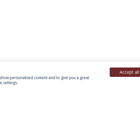
Accept all
, show personalised content and to give you a great
 settings.
Política de Privacidade
Termos & Condições
Direitos do Titular dos Dados