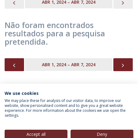
PREVIOUS
NEX
ABR 1, 2024 – ABR 7, 2024
Não foram encontrados
resultados para a pesquisa
pretendida.
PREVIOUS
NEX
ABR 1, 2024 – ABR 7, 2024
We use cookies
INFORMAÇÃO PARA
We may place these for analysis of our visitor data, to improve our
website, show personalised content and to give you a great website
experience. For more information about the cookies we use open the
settings.
Política de Privacidade
Termos & Condições
Direitos do Titular dos Dados
Accept all
Deny