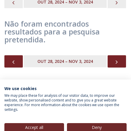
PREVIOUS
NEX
OUT 28, 2024 – NOV 3, 2024
Não foram encontrados
resultados para a pesquisa
pretendida.
PREVIOUS
NEX
OUT 28, 2024 – NOV 3, 2024
We use cookies
INFORMAÇÃO PARA
We may place these for analysis of our visitor data, to improve our
website, show personalised content and to give you a great website
experience. For more information about the cookies we use open the
settings.
Política de Privacidade
Termos & Condições
Direitos do Titular dos Dados
Accept all
Deny