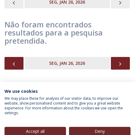
PREVIOUS
NEX
SEG, JAN 26, 2026
Não foram encontrados
resultados para a pesquisa
pretendida.
PREVIOUS
NEX
SEG, JAN 26, 2026
We use cookies
INFORMAÇÃO PARA
We may place these for analysis of our visitor data, to improve our
website, show personalised content and to give you a great website
experience. For more information about the cookies we use open the
settings.
Política de Privacidade
Termos & Condições
Direitos do Titular dos Dados
Accept all
Deny