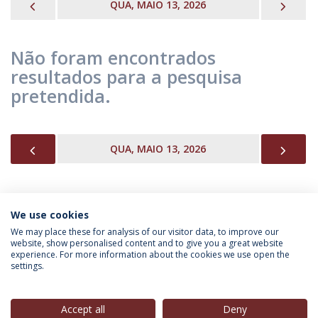
PREVIOUS
NEX
QUA, MAIO 13, 2026
Não foram encontrados
resultados para a pesquisa
pretendida.
PREVIOUS
NEX
QUA, MAIO 13, 2026
We use cookies
INFORMAÇÃO PARA
We may place these for analysis of our visitor data, to improve our
website, show personalised content and to give you a great website
experience. For more information about the cookies we use open the
settings.
Política de Privacidade
Termos & Condições
Direitos do Titular dos Dados
Accept all
Deny