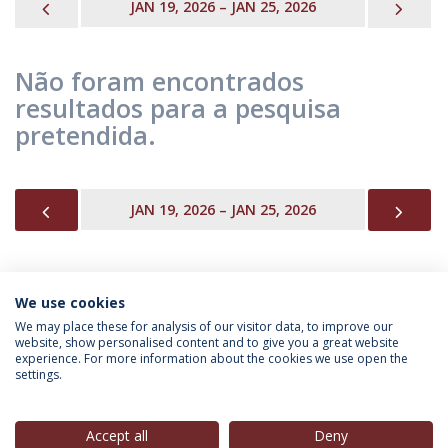
PREVIOUS
NEX
JAN 19, 2026 – JAN 25, 2026
Não foram encontrados
resultados para a pesquisa
pretendida.
PREVIOUS
NEX
JAN 19, 2026 – JAN 25, 2026
We use cookies
INFORMAÇÃO PARA
We may place these for analysis of our visitor data, to improve our
website, show personalised content and to give you a great website
experience. For more information about the cookies we use open the
settings.
Política de Privacidade
Termos & Condições
Direitos do Titular dos Dados
Accept all
Deny